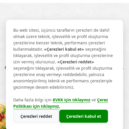
Bu web sitesi, üçüncü tarafların çerezleri de dahil
olmak üzere teknik, işlevsellik ve profil oluşturma
çerezlerine benzer teknik, performans çerezleri
kullanmaktadır.
«Çerezleri kabul et»
seçeneğini
tıklayarak, işlevsellik ve profil oluşturma çerezlerine
+90 342 337 28 40
info@tatmakarna.com
izin vermiş olursunuz.
«Çerezleri reddet»
seçeneğini tıklayarak, işlevsellik ve profil oluşturma
1. Organize Sanayi Bölgesi 83103 Nolu Cadde No: 8-
çerezlerine onay vermeyi reddedebilir, yalnızca
10, 27120 Şehitkamil/Gaziantep
anonimleştirilmiş teknik ve performans çerezleriyle
gezinmeye devam edebilirsiniz.
Daha fazla bilgi için
KVKK için tıklayınız
ve
Çerez
T羹m Haklar覺 Sakl覺d覺r. © 2026
Politikası için tıklayınız.
Çerezleri reddet
Çerezleri kabul et