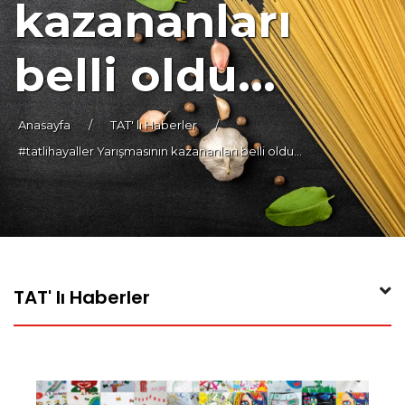
kazananları
belli oldu...
Anasayfa
/
TAT' lı Haberler
/
#tatlihayaller Yarışmasının kazananları belli oldu...
TAT' lı Haberler