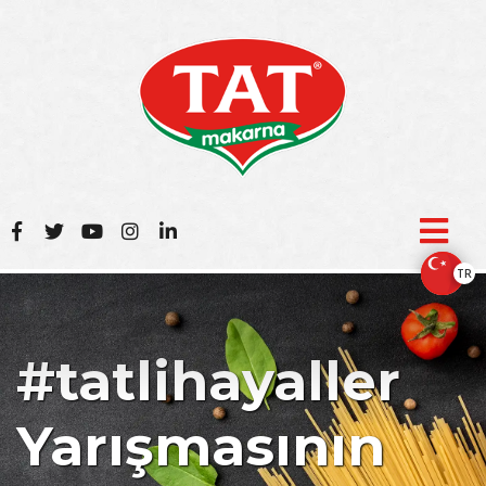
TR
#tatlihayaller
Yarışmasının