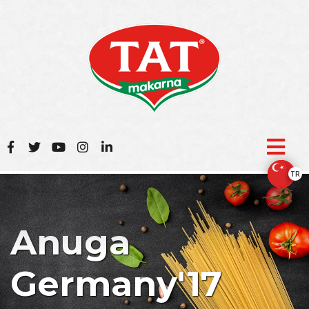
TR
Anuga
Germany'17